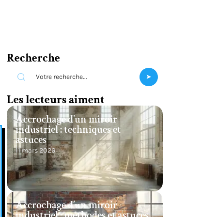
Recherche
Les lecteurs aiment
Accrochage d’un miroir
industriel : techniques et
astuces
11 mars 2026
Accrochage d’un miroir
industriel : méthodes et astuces